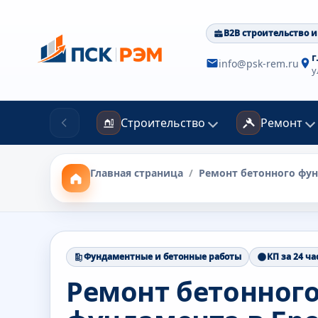
B2B строительство и
г
info@psk-rem.ru
у
Строительство
Ремонт
Главная страница
/
Ремонт бетонного фу
Фундаментные и бетонные работы
КП за 24 ча
Ремонт бетонног