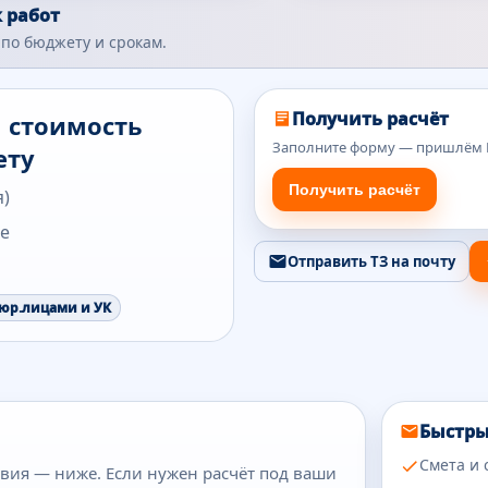
 работ
по бюджету и срокам.
Получить расчёт
м стоимость
Заполните форму — пришлём К
ету
Получить расчёт
я)
те
Отправить ТЗ на почту
 юр.лицами и УК
Быстры
Смета и 
овия — ниже. Если нужен расчёт под ваши