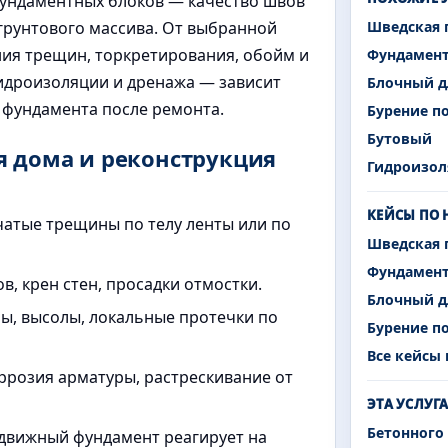
фундаментных блоков — качество швов
 грунтового массива. От выбранной
Шведская 
ия трещин, торкретирования, обойм и
Фундамен
гидроизоляции и дренажа — зависит
Блочный д
 фундамента после ремонта.
Бурение п
Бутовый
я дома и реконструкция
Гидроизол
КЕЙСЫ ПО
атые трещины по телу ленты или по
Шведская 
Фундамен
в, крен стен, просадки отмостки.
Блочный д
лы, высолы, локальные протечки по
Бурение п
Все кейсы
ррозия арматуры, растрескивание от
ЭТА УСЛУГ
Бетонного
движный фундамент реагирует на