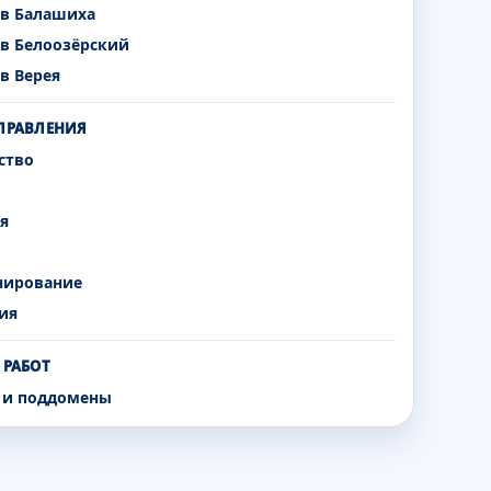
 в Балашиха
 в Белоозёрский
в Верея
ПРАВЛЕНИЯ
ство
я
нирование
ия
 РАБОТ
а и поддомены