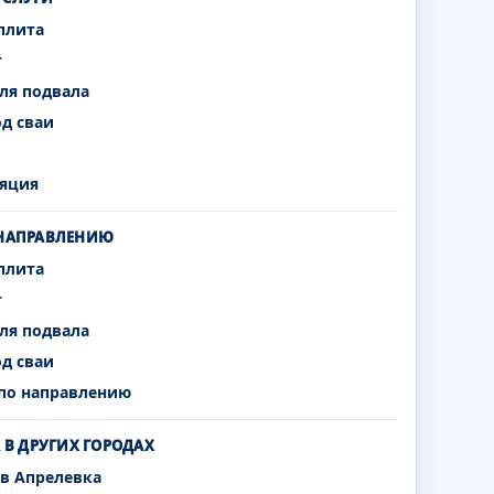
плита
т
ля подвала
од сваи
яция
 НАПРАВЛЕНИЮ
плита
т
ля подвала
од сваи
 по направлению
А В ДРУГИХ ГОРОДАХ
 в Апрелевка