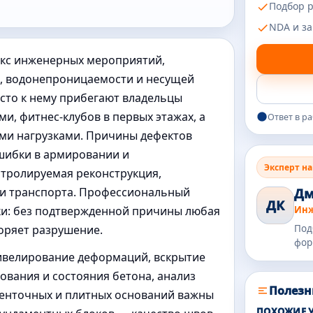
Подбор 
NDA и з
екс инженерных мероприятий,
, водонепроницаемости и несущей
сто к нему прибегают владельцы
ми, фитнес-клубов в первых этажах, а
Ответ в р
ыми нагрузками. Причины дефектов
ошибки в армировании и
Эксперт н
нтролируемая реконструкция,
ли транспорта. Профессиональный
Дм
ДК
ки: без подтвержденной причины любая
Инж
оряет разрушение.
Под
фор
ивелирование деформаций, вскрытие
вания и состояния бетона, анализ
Полезн
ленточных и плитных оснований важны
ПОХОЖИЕ 