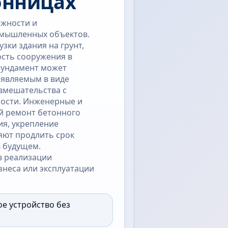
онницах
ежности и
ромышленных объектов.
зки здания на грунт,
ость сооружения в
фундамент может
являемым в виде
 вмешательства с
ности. Инженерные и
ый ремонт бетонного
ия, укрепление
яют продлить срок
в будущем.
в реализации
неса или эксплуатации
ое устройство без