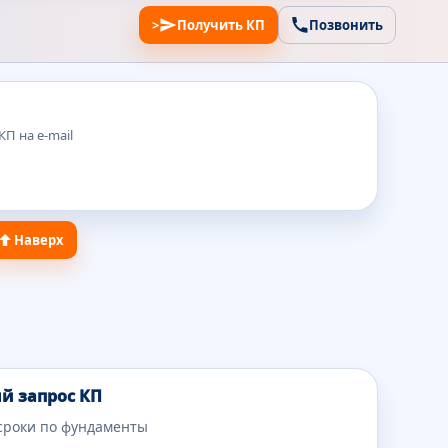
>
Получить КП
Позвонить
П на e-mail
Наверх
й запрос КП
сроки по фундаменты