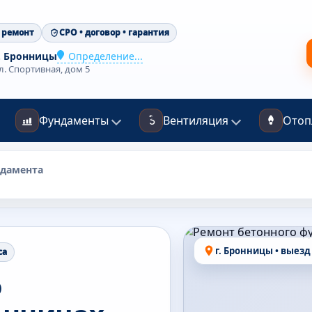
 ремонт
СРО • договор • гарантия
. Бронницы
Определение...
л. Спортивная, дом 5
Фундаменты
Вентиляция
Отоп
ндамента
г. Бронницы • выезд
са
о