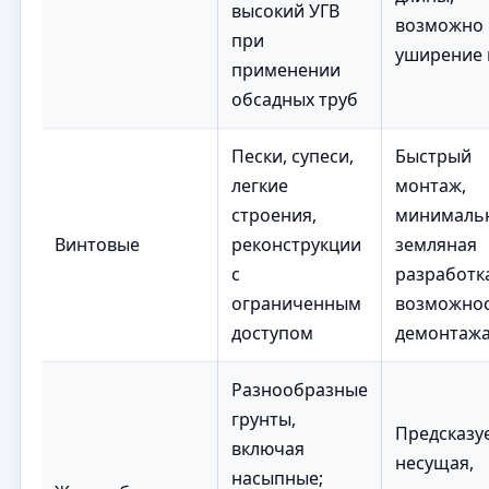
высокий УГВ
возможно
при
уширение 
применении
обсадных труб
Пески, супеси,
Быстрый
легкие
монтаж,
строения,
минималь
Винтовые
реконструкции
земляная
с
разработк
ограниченным
возможно
доступом
демонтаж
Разнообразные
грунты,
Предсказу
включая
несущая,
насыпные;