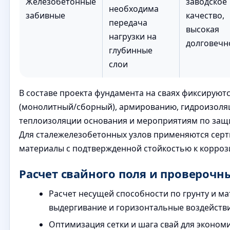
Железобетонные
заводское
необходима
забивные
качество,
передача
высокая
нагрузки на
долговечн
глубинные
слои
В составе проекта фундамента на сваях фиксируют
(монолитный/сборный), армированию, гидроизоля
теплоизоляции основания и мероприятиям по защи
Для сталежелезобетонных узлов применяются се
материалы с подтвержденной стойкостью к корроз
Расчет свайного поля и провероч
Расчет несущей способности по грунту и ма
выдергивание и горизонтальные воздействи
Оптимизация сетки и шага свай для эконом